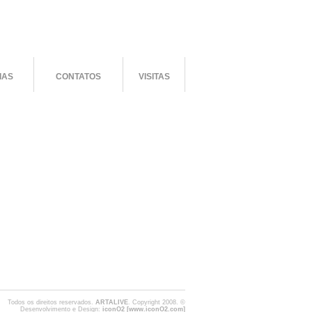
IAS
CONTATOS
VISITAS
Todos os direitos reservados.
ARTALIVE
. Copyright 2008. ©
Desenvolvimento e Design:
iconO2 [www.iconO2.com]