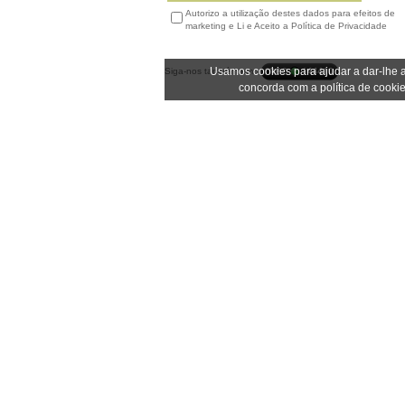
Autorizo a utilização destes dados para efeitos de
marketing e Li e Aceito a Política de Privacidade
Usamos cookies para ajudar a dar-lhe a
Siga-nos também em:
concorda com a política de cookie