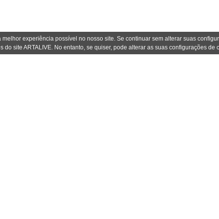
 melhor experiência possível no nosso site. Se continuar sem alterar suas confi
s do site ARTALIVE. No entanto, se quiser, pode alterar as suas configurações de