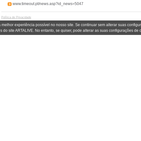
www.timeout.pt/news.asp?id_news=5047
Política de Privacidade
 melhor experiência possível no nosso site. Se continuar sem alterar suas confi
s do site ARTALIVE. No entanto, se quiser, pode alterar as suas configurações de