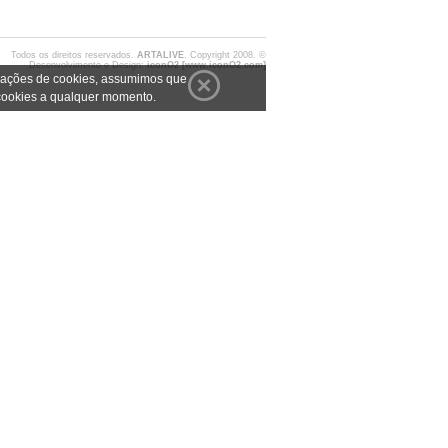
Todos os direitos reservados.
ARTALIVE
. Copyright 2008. ©
Desenvolvimento e Design:
iconO2 [www.iconO2.com]
gurações de cookies, assumimos que
 cookies a qualquer momento.