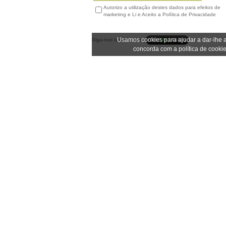
Autorizo a utilização destes dados para efeitos de
marketing e Li e Aceito a Política de Privacidade
Usamos cookies para ajudar a dar-lhe a
Siga-nos também em:
concorda com a política de cookie