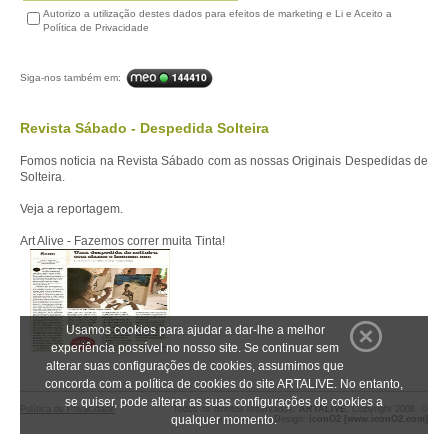
Autorizo a utilização destes dados para efeitos de marketing e Li e Aceito a
Política de Privacidade
Siga-nos também em:
Revista Sábado - Despedida Solteira
Fomos noticia na Revista Sábado com as nossas Originais Despedidas de
Solteira.
Veja a reportagem.
Art Alive - Fazemos correr muita Tinta!
Usamos cookies para ajudar a dar-lhe a melhor
experiência possível no nosso site. Se continuar sem
alterar suas configurações de cookies, assumimos que
concorda com a política de cookies do site ARTALIVE. No entanto,
se quiser, pode alterar as suas configurações de cookies a
Política de Privacidade
Todos os direitos reservados.
ARTALIVE
. Copyright 2008. ©
qualquer momento.
Desenvolvimento e Design:
iconO2 [www.iconO2.com]