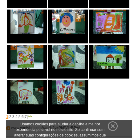
>>
1
|
2
|
3
|
4
|
5
|
6
|
7
|
Usamos cookies para ajudar a dar-lhe a melhor
www.youtube.com/watch?v=PbFVIaBJlvA
experiência possível no nosso site. Se continuar sem
alterar suas configurações de cookies, assumimos que