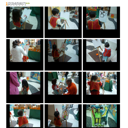
>>
1
|
2
|
3
|
4
|
5
|
6
|
7
|