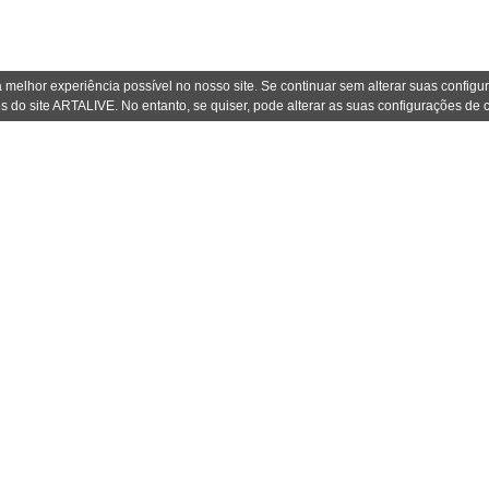
 melhor experiência possível no nosso site. Se continuar sem alterar suas confi
s do site ARTALIVE. No entanto, se quiser, pode alterar as suas configurações de