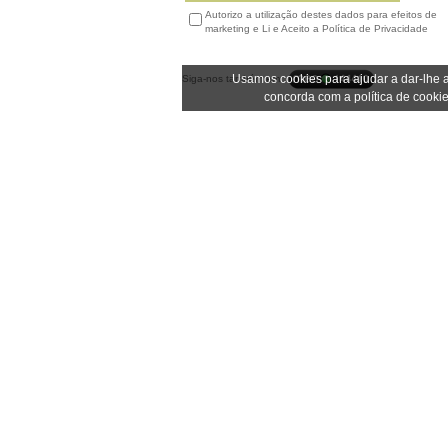
Autorizo a utilização destes dados para efeitos de
marketing e Li e Aceito a Política de Privacidade
Usamos cookies para ajudar a dar-lhe a
Siga-nos também em:
concorda com a política de cookie