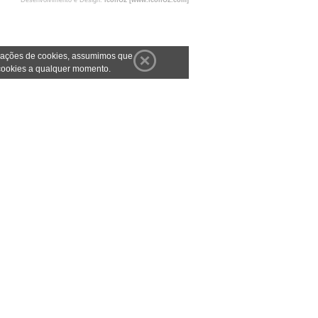
Desenvolvimento e Design:
iconO2 [www.iconO2.com]
gurações de cookies, assumimos que
 cookies a qualquer momento.