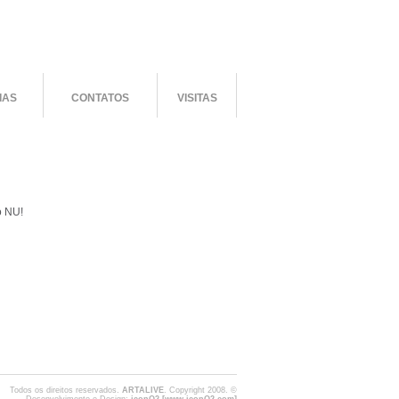
IAS
CONTATOS
VISITAS
o NU!
Todos os direitos reservados.
ARTALIVE
. Copyright 2008. ©