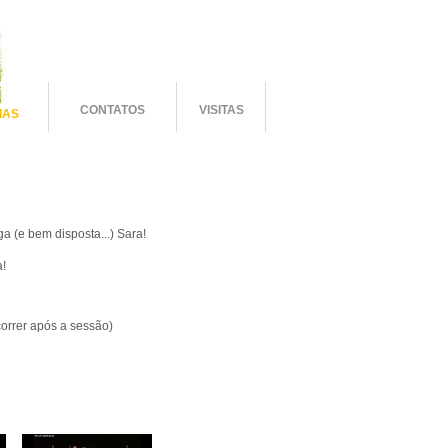
CONTATOS
VISITAS
IAS
 (e bem disposta...) Sara!
a!
orrer após a sessão)