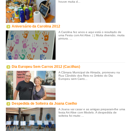
houve muita d...
Aniversário da Carolina 2012
A Carolina fez anos e aqui está o resultado de
uma Festa com Art Alive. | | Muita diversão, muita
pintura. ...
Dia Europeu Sem Carros 2012 (Cacilhas)
A Câmara Municipal de Almada, promoveu na
Rua Cândido dos Reis no âmbito do Dia
Europeu sem Carro...
Despedida de Solteira da Joana Coelho
A Joana vai casar e as amigas preparam-lhe uma
festa Art Alive com Modelo. A despedida de
solteira foi muito ...